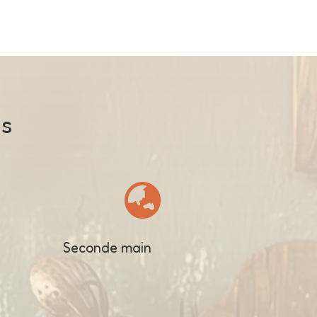
us

Seconde main