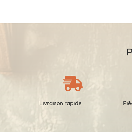
P

Livraison rapide
Piè