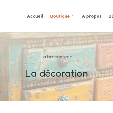
Accueil
Boutique
A propos
B
La brocanterie
La décoration