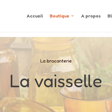
Accueil
Boutique
A propos
B
La brocanterie
La vaisselle