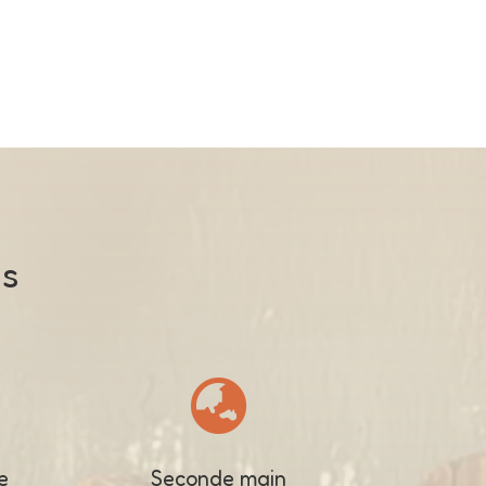
us

e
Seconde main