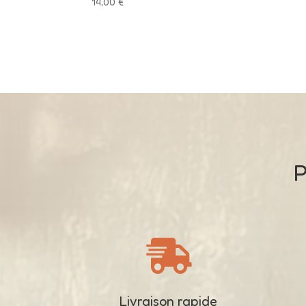
14,00
€
P

Livraison rapide